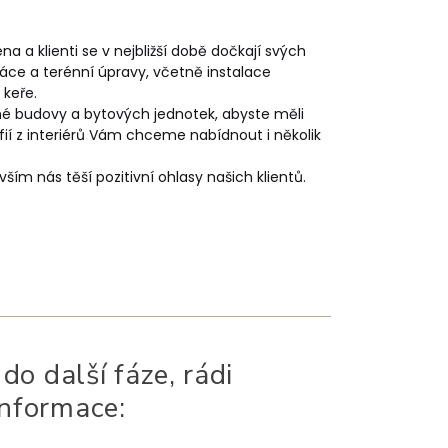
a a klienti se v nejbližší době dočkají svých
ráce a terénní úpravy, včetně instalace
 keře.
é budovy a bytových jednotek, abyste měli
ií z interiérů Vám chceme nabídnout i několik
m nás těší pozitivní ohlasy našich klientů.
do další fáze, rádi
informace: