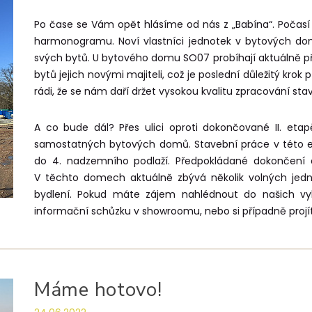
Po čase se Vám opět hlásíme od nás z „Babína“. Počasí
harmonogramu. Noví vlastníci jednotek v bytových do
svých bytů. U bytového domu SO07 probíhají aktuálně p
bytů jejich novými majiteli, což je poslední důležitý k
rádi, že se nám daří držet vysokou kvalitu zpracování stav
A co bude dál? Přes ulici oproti dokončované II. etapě 
samostatných bytových domů. Stavební práce v této e
do 4. nadzemního podlaží. Předpokládané dokončení
V těchto domech aktuálně zbývá několik volných jedn
bydlení. Pokud máte zájem nahlédnout do našich vy
informační schůzku v showroomu, nebo si případně projít
Máme hotovo!