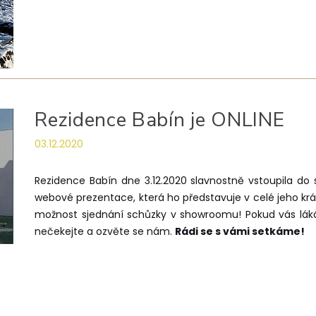
Rezidence Babín je ONLINE
03.12.2020
Rezidence Babín dne 3.12.2020 slavnostně vstoupila do 
webové prezentace, která ho představuje v celé jeho kr
možnost sjednání schůzky v showroomu! Pokud vás láká k
nečekejte a ozvěte se nám.
Rádi se s vámi setkáme!