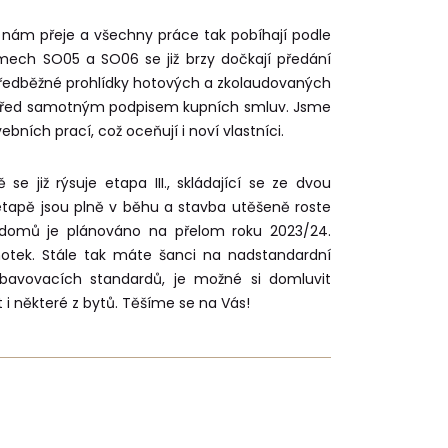
 nám přeje a všechny práce tak pobíhají podle
mech SO05 a SO06 se již brzy dočkají předání
ředběžné prohlídky hotových a zkolaudovaných
rok před samotným podpisem kupních smluv. Jsme
ebních prací, což oceňují i noví vlastníci.
se již rýsuje etapa III., skládající se ze dvou
tapě jsou plně v běhu a stavba utěšeně roste
 domů je plánováno na přelom roku 2023/24.
otek. Stále tak máte šanci na nadstandardní
bavovacích standardů, je možné si domluvit
 i některé z bytů. Těšíme se na Vás!