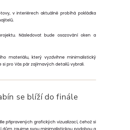
otovy, v interiérech aktuálně probíhá pokládka
ajitelů.
projektu. Následovat bude osazování oken a
ního materiálu, který vyzdvihne minimalistický
e si pro Vás pár zajímavých detailů vybrali.
ín se blíží do finále
dle připravených grafických vizualizací, čehož si
nyní dům zaujme svou minimalistickou podobou a