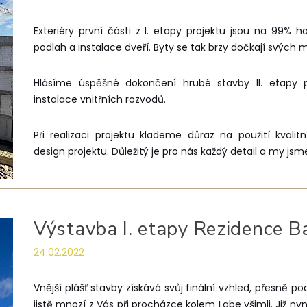
Exteriéry první části z I. etapy projektu jsou na 99% h
podlah a instalace dveří. Byty se tak brzy dočkají svých m
Hlásíme úspěšné dokončení hrubé stavby II. etapy 
instalace vnitřních rozvodů.
Při realizaci projektu klademe důraz na použití kvalit
design projektu. Důležitý je pro nás každý detail a my jsm
Výstavba I. etapy Rezidence Bab
24.02.2022
Vnější plášť stavby získává svůj finální vzhled, přesně po
jistě mnozí z Vás při procházce kolem Labe všimli. Již 