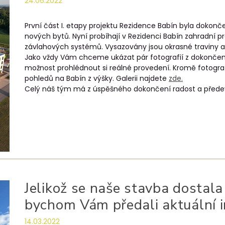
24.06.2022
První část I. etapy projektu Rezidence Babín byla dokončen
nových bytů. Nyní probíhají v Rezidenci Babín zahradní p
závlahových systémů. Vysazovány jsou okrasné traviny a
Jako vždy Vám chceme ukázat pár fotografií z dokončen
možnost prohlédnout si reálné provedení. Kromě fotograf
pohledů na Babín z výšky. Galerii najdete
zde.
Celý náš tým má z úspěšného dokončení radost a předevší
Jelikož se naše stavba dostala 
bychom Vám předali aktuální 
14.03.2022