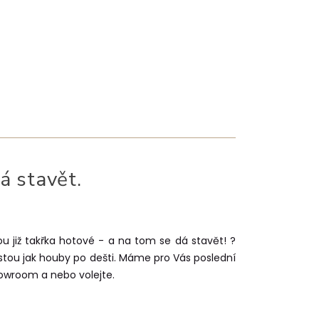
á stavět.
u již takřka hotové - a na tom se dá stavět!
?
tou jak houby po dešti. Máme pro Vás poslední
howroom a nebo volejte.