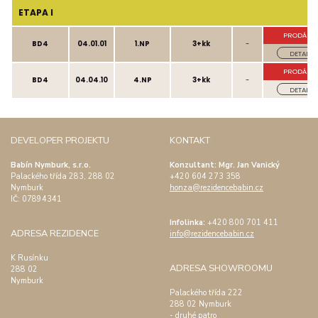
ETAPA I
PRODÁNO
BD4
04.01.01
1.NP
3+kk
-
DETAIL
PRODÁNO
BD4
04.04.10
4.NP
3+kk
-
DETAIL
DEVELOPER PROJEKTU
KONTAKT
Babín Nymburk, s.r.o.
Konzultant: Mgr. Jan Vanický
Palackého třída 283, 288 02
+420 604 273 358
Nymburk
honza@rezidencebabin.cz
IČ:
07894341
Infolinka:
+420 800 701 411
ADRESA REZIDENCE
info@rezidencebabin.cz
K Rusínku
ADRESA SHOWROOMU
288 02
Nymburk
Palackého třída 222
288 02 Nymburk
- druhé patro