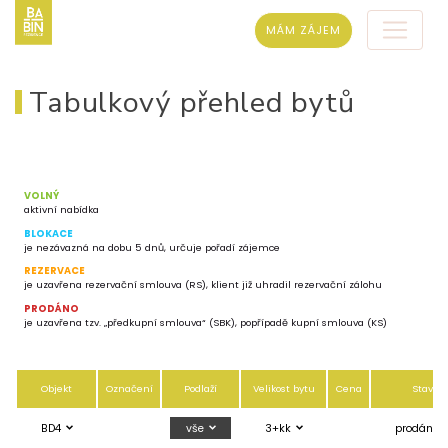
MÁM ZÁJEM
Tabulkový přehled bytů
VOLNÝ
aktivní nabídka
BLOKACE
je nezávazná na dobu 5 dnů, určuje pořadí zájemce
REZERVACE
je uzavřena rezervační smlouva (RS), klient již uhradil rezervační zálohu
PRODÁNO
je uzavřena tzv. „předkupní smlouva“ (SBK), popřípadě kupní smlouva (KS)
Objekt
Označení
Podlaží
Velikost bytu
Cena
Stav
BD4
vše
3+kk
prodáno