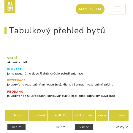
MÁM ZÁJEM
Tabulkový přehled bytů
VOLNÝ
aktivní nabídka
BLOKACE
je nezávazná na dobu 5 dnů, určuje pořadí zájemce
REZERVACE
je uzavřena rezervační smlouva (RS), klient již uhradil rezervační zálohu
PRODÁNO
je uzavřena tzv. „předkupní smlouva“ (SBK), popřípadě kupní smlouva (KS)
Objekt
Označení
Podlaží
Velikost bytu
Cena
Stav
vše
3.NP
vše
volný