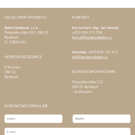
DEVELOPER PROJEKTU
KONTAKT
Babín Nymburk, s.r.o.
Konzultant: Mgr. Jan Vanický
Palackého třída 283, 288 02
+420 604 273 358
Nymburk
honza@rezidencebabin.cz
IČ:
07894341
Infolinka:
+420 800 701 411
ADRESA REZIDENCE
info@rezidencebabin.cz
K Rusínku
ADRESA SHOWROOMU
288 02
Nymburk
Palackého třída 222
288 02 Nymburk
- druhé patro
KONTAKTNÍ FORMULÁŘ