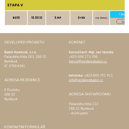
ETAPA V
1 BLOK
BD13
13.03.12
3.NP
2+kk
na dotaz
DETAI
DEVELOPER PROJEKTU
KONTAKT
Babín Nymburk, s.r.o.
Konzultant: Mgr. Jan Vanický
Palackého třída 283, 288 02
+420 604 273 358
Nymburk
honza@rezidencebabin.cz
IČ:
07894341
Infolinka:
+420 800 701 411
ADRESA REZIDENCE
info@rezidencebabin.cz
K Rusínku
ADRESA SHOWROOMU
288 02
Nymburk
Palackého třída 222
288 02 Nymburk
- druhé patro
KONTAKTNÍ FORMULÁŘ