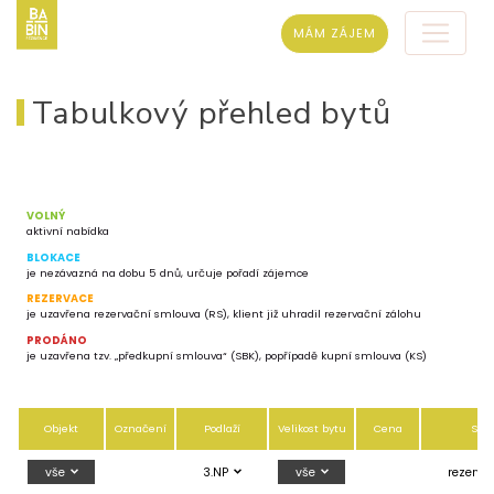
MÁM ZÁJEM
Tabulkový přehled bytů
VOLNÝ
aktivní nabídka
BLOKACE
je nezávazná na dobu 5 dnů, určuje pořadí zájemce
REZERVACE
je uzavřena rezervační smlouva (RS), klient již uhradil rezervační zálohu
PRODÁNO
je uzavřena tzv. „předkupní smlouva“ (SBK), popřípadě kupní smlouva (KS)
Objekt
Označení
Podlaží
Velikost bytu
Cena
Stav
vše
3.NP
vše
rezerv