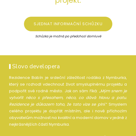
projekt.
SJEDNAT INFORMAČNÍ SCHŮZKU
Schůzka je možná po předchozí domluvě
Slovo developera
Rezidence Babín je srdeční záležitost rodáka z Nymburka,
který se rozhodl vdechnout život smysluplnému projektu a
podpořit své rodné město. Jak on sám říká: „
Mým snem je
vytvořit něco s přesahem, něco, co dává hlavu a patu.
Rezidence je důkazem toho, že tato vize se plní
.“ Smyslem
celého projektu je dopřát místním, ale i nově příchozím
obyvatelům možnost na kvalitní a moderní domov v jedné z
nejkrásnějších částí Nymburka.