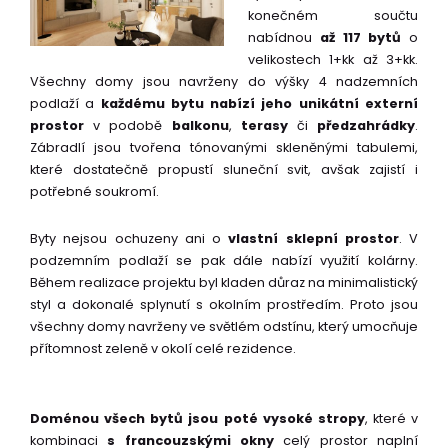
konečném součtu
nabídnou
až 117 bytů
o
velikostech 1+kk až 3+kk.
Všechny domy jsou navrženy do výšky 4 nadzemních
podlaží a
každému bytu nabízí jeho unikátní externí
prostor
v podobě
balkonu
,
terasy
či
předzahrádky
.
Zábradlí jsou tvořena tónovanými skleněnými tabulemi,
které dostatečně propustí sluneční svit, avšak zajistí i
potřebné soukromí.
Byty nejsou ochuzeny ani o
vlastní sklepní prostor
. V
podzemním podlaží se pak dále nabízí využití kolárny.
Během realizace projektu byl kladen důraz na minimalistický
styl a dokonalé splynutí s okolním prostředím. Proto jsou
všechny domy navrženy ve světlém odstínu, který umocňuje
přítomnost zeleně v okolí celé rezidence.
Doménou všech bytů jsou poté vysoké stropy
, které v
kombinaci
s francouzskými okny
celý prostor naplní