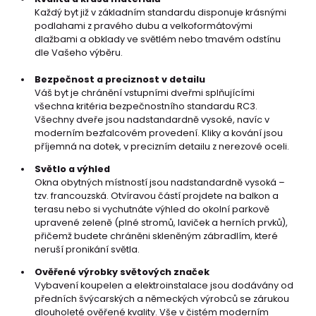
Každý byt již v základním standardu disponuje krásnými
podlahami z pravého dubu a velkoformátovými
dlažbami a obklady ve světlém nebo tmavém odstínu
dle Vašeho výběru.
Bezpečnost a preciznost v detailu
Váš byt je chránění vstupními dveřmi splňujícími
všechna kritéria bezpečnostního standardu RC3.
Všechny dveře jsou nadstandardně vysoké, navíc v
moderním bezfalcovém provedení. Kliky a kování jsou
příjemná na dotek, v precizním detailu z nerezové oceli.
Světlo a výhled
Okna obytných místností jsou nadstandardně vysoká –
tzv. francouzská. Otvíravou částí projdete na balkon a
terasu nebo si vychutnáte výhled do okolní parkově
upravené zeleně (plné stromů, laviček a herních prvků),
přičemž budete chráněni skleněným zábradlím, které
neruší pronikání světla.
Ověřené výrobky světových značek
Vybavení koupelen a elektroinstalace jsou dodávány od
předních švýcarských a německých výrobců se zárukou
dlouholeté ověřené kvality. Vše v čistém moderním