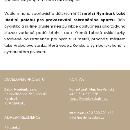
Vedle mnoha sportovišť a dětských hřišť
nabízí Nymburk také
ideální polohu pro provozování rekreačního sportu.
Běh,
cyklistika a in-line bruslení nejsou nikde dostupnější jako tady, na
stezce vedoucí podél břehu Labe. Kromě Labské cyklostezky,
vzdálené od rezidence pouhých 500 metrů, prochází městem
také Hrabalova stezka, která vede z Kerska a symbolicky končí v
nymburském pivovaru.
DEVELOPER PROJEKTU
KONTAKT
Babín Nymburk, s.r.o.
Konzultant: Mgr. Jan Vanický
Palackého třída 283, 288 02
+420 604 273 358
Nymburk
honza@rezidencebabin.cz
IČ:
07894341
Infolinka:
+420 800 701 411
ADRESA REZIDENCE
info@rezidencebabin.cz
K Rusínku