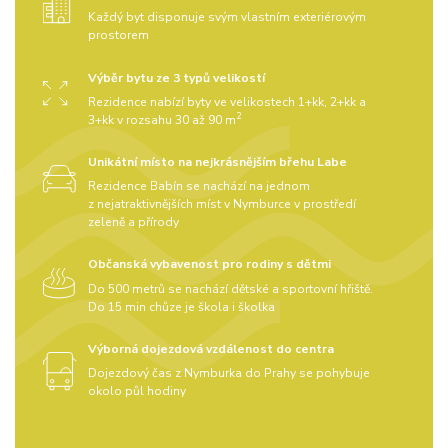
Každý byt disponuje svým vlastním exteriérovým
prostorem
Výběr bytu ze 3 typů velikostí
Rezidence nabízí byty ve velikostech 1+kk, 2+kk a
2
3+kk v rozsahu 30 až 90 m
Unikátní místo na nejkrásnějším břehu Labe
Rezidence Babín se nachází na jednom
z nejatraktivnějších míst v Nymburce v prostředí
zeleně a přírody
Občanská vybavenost pro rodiny s dětmi
Do 500 metrů se nachází dětské a sportovní hřiště.
Do 15 min chůze je škola i školka
Výborná dojezdová vzdálenost do centra
Dojezdový čas z Nymburka do Prahy se pohybuje
okolo půl hodiny