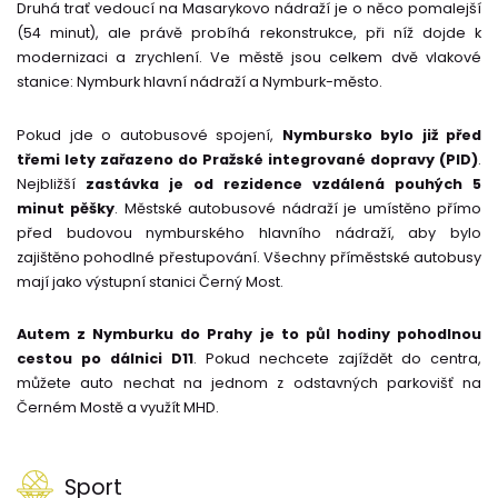
Druhá trať vedoucí na Masarykovo nádraží je o něco pomalejší
(54 minut), ale právě probíhá rekonstrukce, při níž dojde k
modernizaci a zrychlení. Ve městě jsou celkem dvě vlakové
stanice: Nymburk hlavní nádraží a Nymburk-město.
Pokud jde o autobusové spojení,
Nymbursko bylo již před
třemi lety zařazeno do Pražské integrované dopravy (PID)
.
Nejbližší
zastávka je od rezidence vzdálená pouhých 5
minut pěšky
. Městské autobusové nádraží je umístěno přímo
před budovou nymburského hlavního nádraží, aby bylo
zajištěno pohodlné přestupování. Všechny příměstské autobusy
mají jako výstupní stanici Černý Most.
Autem z Nymburku do Prahy je to půl hodiny pohodlnou
cestou po dálnici D11
. Pokud nechcete zajíždět do centra,
můžete auto nechat na jednom z odstavných parkovišť na
Černém Mostě a využít MHD.
Sport