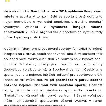
Ne nadarmo byl
Nymburk v roce 2014 vyhlášen Evropským
městem sportu
. V tomto městě se sportu prostě daří, a to
nejen basketbalu a rychlostní kanoistice, v nichž tu dosahují
výborných výsledků.
V Nymburce funguje mnoho
sportovních klubů a organizací
a sportovního vyžití si tady
může dopřát naprosto každý.
Ideálním místem pro provozování sportovních aktivit je krásný
lesopark na Ostrově, podél něhož vede Labská cyklostezka, tolik
oblíbená mezi cyklisty a bruslaři. Za parkem se v Tyršově sadu
nachází Sokolovna, poskytující zázemí pro letní sporty
(basketbal, volejbal, tenis), a Sportovní centrum České unie
sportu, jedno z nejprestižnějších zařízení pro sportovce v ČR.
Lehce se tak může stát, že
při procházce v parku osobně
potkáte nějakou známou tvář českého sportu
. Obzvlášť
tehdy, až bude hotová přestavba sportovního areálu na
“Tyršáku” na Národní olympijské centrum. I široká veřejnost
může nejmodernější sportovního zázemí využívat v rámci
speciálních programů pro děti i dospělé.