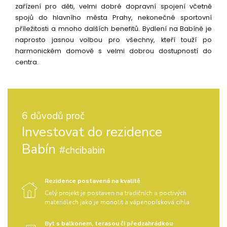
zařízení pro děti, velmi dobré dopravní spojení včetně
spojů do hlavního města Prahy, nekonečné sportovní
příležitosti a mnoho dalších benefitů. Bydlení na Babíně je
naprosto jasnou volbou pro všechny, kteří touží po
harmonickém domově s velmi dobrou dostupností do
centra.
6 důvodů proč
Investovat do rezidence
Babín
#chcibabin
Rezidence postavená na kvalitě
Celý projekt je postaven na tradičních a poctivých
materiálech jako je monolit a vápenopísková cihla
Byt s balkonem, terasou či předzahrádkou