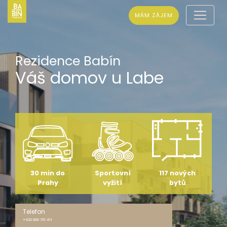
MÁM ZÁJEM
Rezidence Babín
Váš domov u Labe
30 min do
Sportovní
117 nových
Prahy
vyžití
bytů
Telefon
+420 800 701 411