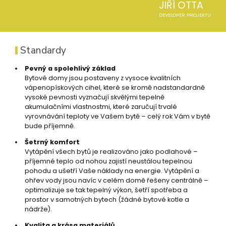
JIŘÍ OTTA
DEVELOPER PROJEKTU
Standardy
Pevný a spolehlivý základ
Bytové domy jsou postaveny z vysoce kvalitních
vápenopískových cihel, které se kromě nadstandardně
vysoké pevnosti vyznačují skvělými tepelně
akumulačními vlastnostmi, které zaručují trvalé
vyrovnávání teploty ve Vašem bytě – celý rok Vám v bytě
bude příjemně.
Šetrný komfort
Vytápění všech bytů je realizováno jako podlahové –
příjemné teplo od nohou zajistí neustálou tepelnou
pohodu a ušetří Vaše náklady na energie. Vytápění a
ohřev vody jsou navíc v celém domě řešeny centrálně –
optimalizuje se tak tepelný výkon, šetří spotřeba a
prostor v samotných bytech (žádné bytové kotle a
nádrže).
Kvalita a krása materiálů