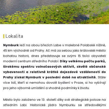
Lokalita
Nymburk
leží na obou březích Labe v malebné Polabské nížině,
45 km východně od Prahy. Ač má za sebou jako královské město
bohatou historii, dnes představuje se svými 15 tisíci obyvateli
moderní centrum středního Polabí.
Díky velkému počtu parků,
širokému spektru volnočasových aktivit, skvělé občanské
vybavenosti a relativně krátké dojezdové vzdálenosti do
Prahy získal Nymburk v poslední době na atraktivitě.
Stále
více lidí, kteří si nemohou dovolit bydlení v Praze, si ho vybírají
pro jeho výborné umístění a vhodné podmínky k životu.
Město bylo založeno ve 13. století díky své strategické poloze na
středním Labi. Historické jádro Nymburku se středověkými