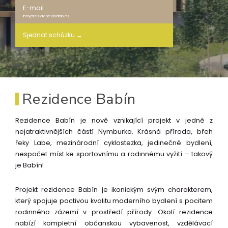
E-mail
info@rezidencebabin.cz
Sjednat schůzku →
Rezidence Babín
Rezidence Babín je nově vznikající projekt v jedné z
nejatraktivnějších částí Nymburka. Krásná příroda, břeh
řeky Labe, mezinárodní cyklostezka, jedinečné bydlení,
nespočet míst ke sportovnímu a rodinnému vyžití – takový
je Babín!
Projekt rezidence Babín je ikonickým svým charakterem,
který spojuje poctivou kvalitu moderního bydlení s pocitem
rodinného zázemí v prostředí přírody. Okolí rezidence
nabízí kompletní občanskou vybavenost, vzdělávací