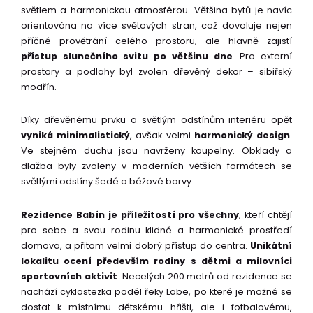
světlem a harmonickou atmosférou. Většina bytů je navíc
orientována na více světových stran, což dovoluje nejen
příčné provětrání celého prostoru, ale hlavně zajistí
přístup slunečního svitu po většinu dne
. Pro externí
prostory a podlahy byl zvolen dřevěný dekor – sibiřský
modřín.
Díky dřevěnému prvku a světlým odstínům interiéru opět
vyniká minimalistický
, avšak velmi
harmonický design
.
Ve stejném duchu jsou navrženy koupelny. Obklady a
dlažba byly zvoleny v moderních větších formátech se
světlými odstíny šedé a béžové barvy.
Rezidence Babín je příležitostí pro všechny
, kteří chtějí
pro sebe a svou rodinu klidné a harmonické prostředí
domova, a přitom velmi dobrý přístup do centra.
Unikátní
lokalitu ocení především rodiny s dětmi a milovníci
sportovních aktivit
. Necelých 200 metrů od rezidence se
nachází cyklostezka podél řeky Labe, po které je možné se
dostat k místnímu dětskému hřišti, ale i fotbalovému,