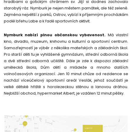
hradbami a gotickým chrámem sv. Jiljí si dodnes zachovalo
starobylý ráz. Nymburk je nejen městem památek, ale též zeleně.
Zejména největší z parků, Ostrov, vybízí k příjemným procházkám
podél břehu Labe a k řadě sportovních aktivit.
Nymburk nabízí plnou občanskou vybavenost.
Má vlastní
kino, divadlo, muzeum, knihovnu a kulturní a sportovní centrum.
Samozřejmostí je výběr z několika mateřských a základních škol.
Pro starší děti tu je vyhlášené gymnázium, střední odborná škola
a dvě střední odborná učiliště. Dále je zde k dispozici základní
umělecká škola, Dům dětí a mládeže a mnoho dalších
volnočasových organizací. Jen 10 minut chůze od rezidence se
nachází víceúčelový sportovní areál Veslák, jehož součástí je
velké dětské hřiště s horolezeckou stěnou a lanovou dráhou.
Nejbližší obchod, hypermarket Albert, je vzdálen 12 minut pěšky.