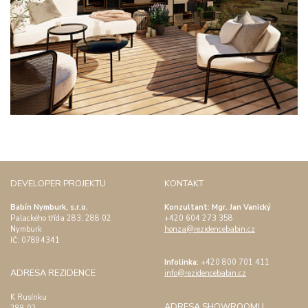
DEVELOPER PROJEKTU
KONTAKT
Babín Nymburk, s.r.o.
Konzultant: Mgr. Jan Vanický
Palackého třída 283, 288 02
+420 604 273 358
Nymburk
honza@rezidencebabin.cz
IČ:
07894341
Infolinka:
+420 800 701 411
ADRESA REZIDENCE
info@rezidencebabin.cz
K Rusínku
ADRESA SHOWROOMU