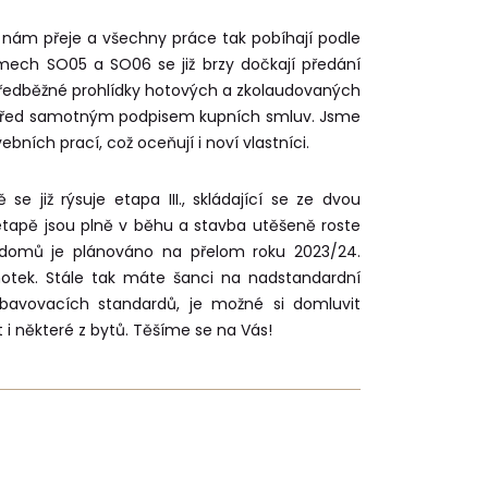
 nám přeje a všechny práce tak pobíhají podle
mech SO05 a SO06 se již brzy dočkají předání
ředběžné prohlídky hotových a zkolaudovaných
rok před samotným podpisem kupních smluv. Jsme
ebních prací, což oceňují i noví vlastníci.
se již rýsuje etapa III., skládající se ze dvou
tapě jsou plně v běhu a stavba utěšeně roste
 domů je plánováno na přelom roku 2023/24.
otek. Stále tak máte šanci na nadstandardní
bavovacích standardů, je možné si domluvit
 i některé z bytů. Těšíme se na Vás!