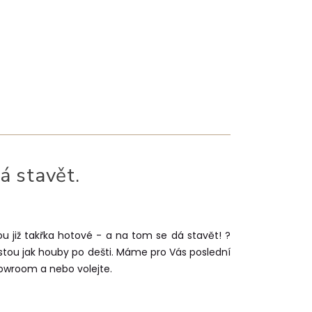
á stavět.
u již takřka hotové - a na tom se dá stavět!
?
tou jak houby po dešti. Máme pro Vás poslední
howroom a nebo volejte.