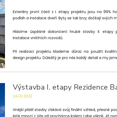
Exteriéry první části z I. etapy projektu jsou na 99% h
podlah a instalace dveří. Byty se tak brzy dočkají svých m
Hlásíme úspěšné dokončení hrubé stavby II. etapy 
instalace vnitřních rozvodů.
Při realizaci projektu klademe důraz na použití kvalit
design projektu. Důležitý je pro nás každý detail a my jsm
Výstavba I. etapy Rezidence Bab
24.02.2022
Vnější plášť stavby získává svůj finální vzhled, přesně po
jistě mnozí z Vás při procházce kolem Labe všimli. Již 