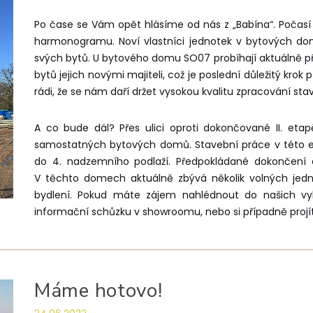
Po čase se Vám opět hlásíme od nás z „Babína“. Počasí
harmonogramu. Noví vlastníci jednotek v bytových do
svých bytů. U bytového domu SO07 probíhají aktuálně p
bytů jejich novými majiteli, což je poslední důležitý k
rádi, že se nám daří držet vysokou kvalitu zpracování stav
A co bude dál? Přes ulici oproti dokončované II. etapě 
samostatných bytových domů. Stavební práce v této e
do 4. nadzemního podlaží. Předpokládané dokončení
V těchto domech aktuálně zbývá několik volných jedn
bydlení. Pokud máte zájem nahlédnout do našich vy
informační schůzku v showroomu, nebo si případně projít
Máme hotovo!