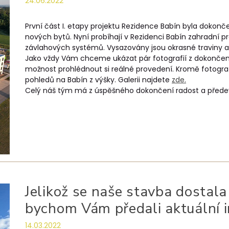
24.06.2022
První část I. etapy projektu Rezidence Babín byla dokončen
nových bytů. Nyní probíhají v Rezidenci Babín zahradní p
závlahových systémů. Vysazovány jsou okrasné traviny a
Jako vždy Vám chceme ukázat pár fotografií z dokončen
možnost prohlédnout si reálné provedení. Kromě fotograf
pohledů na Babín z výšky. Galerii najdete
zde.
Celý náš tým má z úspěšného dokončení radost a předevší
Jelikož se naše stavba dostala 
bychom Vám předali aktuální 
14.03.2022