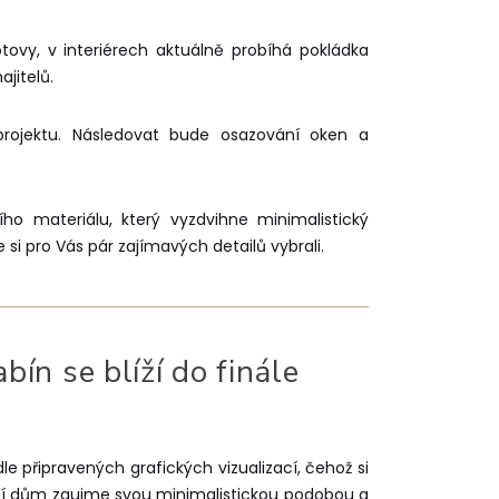
otovy, v interiérech aktuálně probíhá pokládka
ajitelů.
projektu. Následovat bude osazování oken a
ního materiálu, který vyzdvihne minimalistický
e si pro Vás pár zajímavých detailů vybrali.
ín se blíží do finále
dle připravených grafických vizualizací, čehož si
nyní dům zaujme svou minimalistickou podobou a