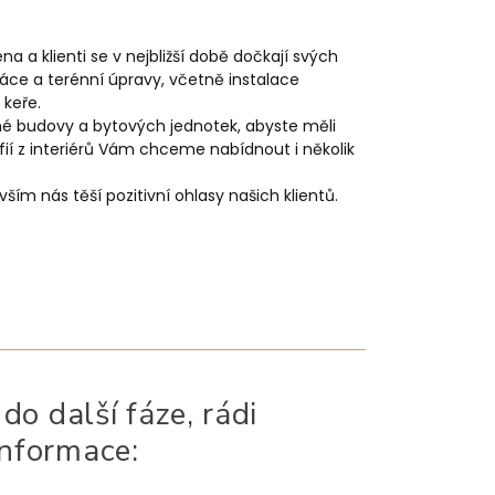
a a klienti se v nejbližší době dočkají svých
ráce a terénní úpravy, včetně instalace
 keře.
é budovy a bytových jednotek, abyste měli
ií z interiérů Vám chceme nabídnout i několik
m nás těší pozitivní ohlasy našich klientů.
do další fáze, rádi
informace: