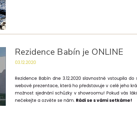
Rezidence Babín je ONLINE
03.12.2020
Rezidence Babín dne 3.12.2020 slavnostně vstoupila do 
webové prezentace, která ho představuje v celé jeho kr
možnost sjednání schůzky v showroomu! Pokud vás láká k
nečekejte a ozvěte se nám.
Rádi se s vámi setkáme!