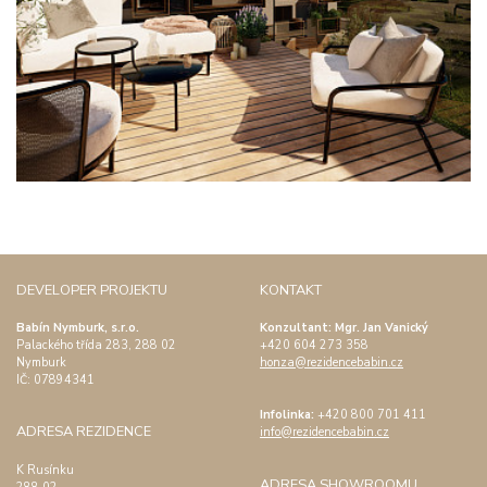
DEVELOPER PROJEKTU
KONTAKT
Babín Nymburk, s.r.o.
Konzultant: Mgr. Jan Vanický
Palackého třída 283, 288 02
+420 604 273 358
Nymburk
honza@rezidencebabin.cz
IČ:
07894341
Infolinka:
+420 800 701 411
ADRESA REZIDENCE
info@rezidencebabin.cz
K Rusínku
ADRESA SHOWROOMU