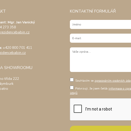
AKT
KONTAKTNÍ FORMULÁŘ
ant: Mgr. Jan Vanický
4 273 358
ezidencebabin.cz
a:
+420 800 701 411
zidencebabin.cz
SA SHOWROOMU
ho třída 222
Souhlasím se
zpracováním osobních úda
Nymburk
Potvrzuji, že jsem četl/a
informace o zpr
patro
údajů