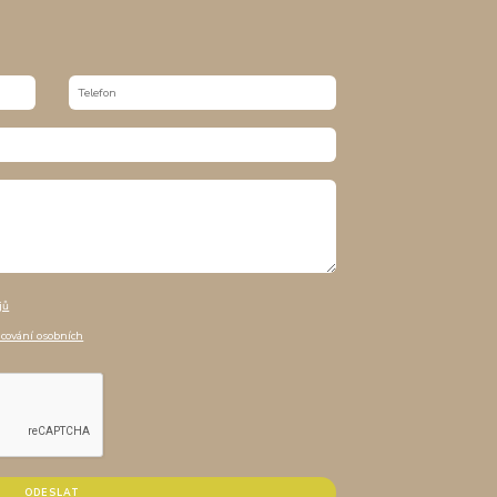
jů
acování osobních