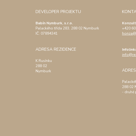
DEVELOPER PROJEKTU
KONT
Babín Nymburk, s.r.o.
Konzult
Palackého třída 283, 288 02 Nymburk
+420 60
IČ:
07894341
honza@r
ADRESA REZIDENCE
Infolink
info@re
K Rusínku
288 02
ADRE
Nymburk
Palacké
288 02 
- druhé 